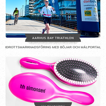
AARHUS BAY TRIATHLON
IDROTTSMARKNADSFÖRING MED BÖJAR OCH MÅLPORTAL