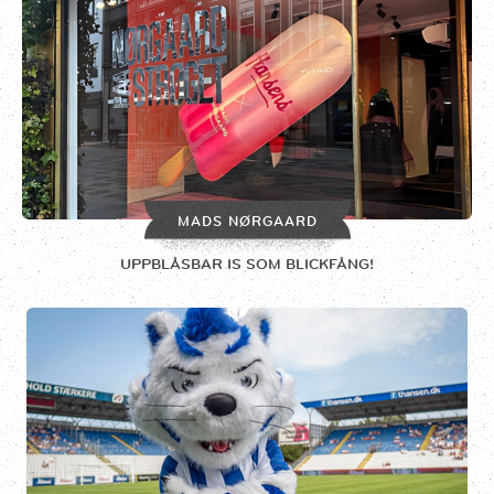
MADS NØRGAARD
UPPBLÅSBAR IS SOM BLICKFÅNG!