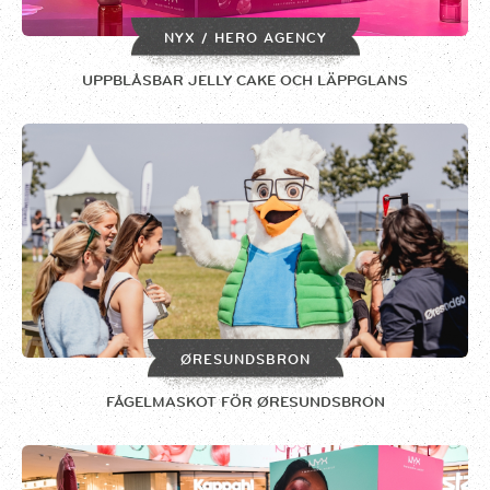
NYX / HERO AGENCY
UPPBLÅSBAR JELLY CAKE OCH LÄPPGLANS
ØRESUNDSBRON
FÅGELMASKOT FÖR ØRESUNDSBRON