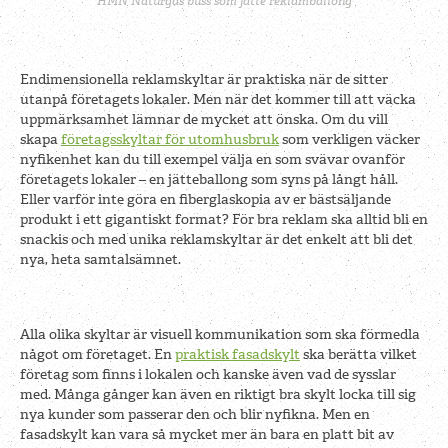
HMN Naturgas buss som jätte reklamballong
Endimensionella reklamskyltar är praktiska när de sitter
utanpå företagets lokaler. Men när det kommer till att väcka
uppmärksamhet lämnar de mycket att önska. Om du vill
skapa
företagsskyltar för utomhusbruk
som verkligen väcker
nyfikenhet kan du till exempel välja en som svävar ovanför
företagets lokaler – en jätteballong som syns på långt håll.
Eller varför inte göra en fiberglaskopia av er bästsäljande
produkt i ett gigantiskt format? För bra reklam ska alltid bli en
snackis och med unika reklamskyltar är det enkelt att bli det
nya, heta samtalsämnet.
Alla olika skyltar är visuell kommunikation som ska förmedla
något om företaget. En
praktisk fasadskylt
ska berätta vilket
företag som finns i lokalen och kanske även vad de sysslar
med. Många gånger kan även en riktigt bra skylt locka till sig
nya kunder som passerar den och blir nyfikna. Men en
fasadskylt kan vara så mycket mer än bara en platt bit av