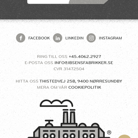
FACEBOOK
LINKEDIN
INSTAGRAM
RING TILL OSS
+45.4062.2927
E-POSTA OSS
INFO@IBSENSFABRIKKER.SE
CVR
31472504
HITTA OSS
THISTEDVEJ 25B, 9400 NØRRESUNDBY
MERA OM VÅR
COOKIEPOLITIK