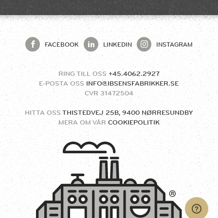
FACEBOOK
LINKEDIN
INSTAGRAM
RING TILL OSS
+45.4062.2927
E-POSTA OSS
INFO@IBSENSFABRIKKER.SE
CVR
31472504
HITTA OSS
THISTEDVEJ 25B, 9400 NØRRESUNDBY
MERA OM VÅR
COOKIEPOLITIK