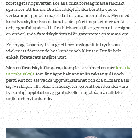
företagets högkvarter. För alla olika företag måste faktiskt
synas för att finnas. Bra fasadskyltar ska berätta vad er
verksamhet gör och måste därför vara informativa. Men med
kreativa skyltar kan ni berätta det på ett mycket mer unikt
och iögonfallande sätt. Dra blickarna till er genom att designa
en annorlunda fasadskylt som ni är garanterat ensamma om.
En snygg fasadskylt ska ge ett professionellt intryck som
väcker ett förtroende hos kunder och klienter. Det är helt
enkelt företagets ansikte utåt.
Men en fasadskylt får gärna kompletteras med en mer
kreativ
utomhusskylt
som är något helt annat än rektangulär och
platt. Allt för att väcka uppmärksamhet och dra blickarna till
sig. Vi skapar alla olika fasadskyltar, oavsett om den ska vara
fyrkantig, uppblåsbar, gigantisk eller något som är alldeles
unikt och nytänkande.