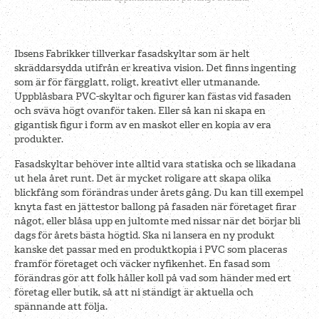
Ibsens Fabrikker tillverkar fasadskyltar som är helt
skräddarsydda utifrån er kreativa vision. Det finns ingenting
som är för färgglatt, roligt, kreativt eller utmanande.
Uppblåsbara PVC-skyltar och figurer kan fästas vid fasaden
och sväva högt ovanför taken. Eller så kan ni skapa en
gigantisk figur i form av en maskot eller en kopia av era
produkter.
Fasadskyltar behöver inte alltid vara statiska och se likadana
ut hela året runt. Det är mycket roligare att skapa olika
blickfång som förändras under årets gång. Du kan till exempel
knyta fast en jättestor ballong på fasaden när företaget firar
något, eller blåsa upp en jultomte med nissar när det börjar bli
dags för årets bästa högtid. Ska ni lansera en ny produkt
kanske det passar med en produktkopia i PVC som placeras
framför företaget och väcker nyfikenhet. En fasad som
förändras gör att folk håller koll på vad som händer med ert
företag eller butik, så att ni ständigt är aktuella och
spännande att följa.