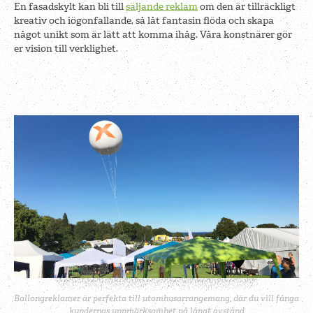
En fasadskylt kan bli till
säljande reklam
om den är tillräckligt
kreativ och iögonfallande, så låt fantasin flöda och skapa
något unikt som är lätt att komma ihåg. Våra konstnärer gör
er vision till verklighet.
Ballongreklamer är perfekta till utomhusarrangemang, där du vill fånga
kundernas uppmärksamhet på långt avstånd