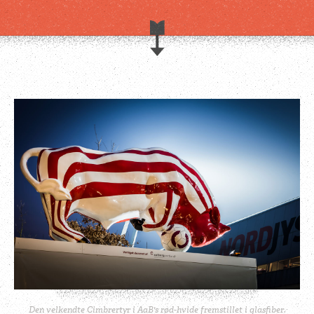
Den velkendte Cimbrertyr i AaB's rød-hvide fremstillet i glasfiber.