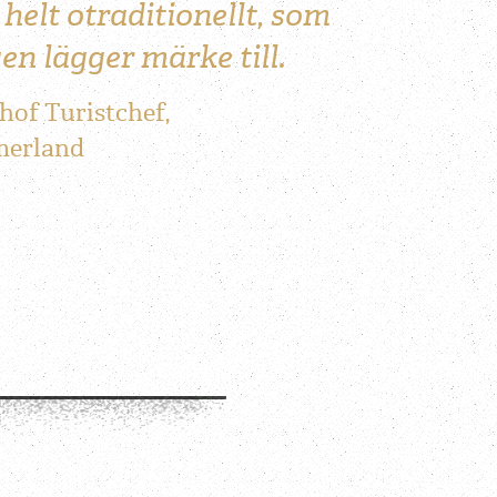
helt otraditionellt, som
gen lägger märke till.
of Turistchef,
merland