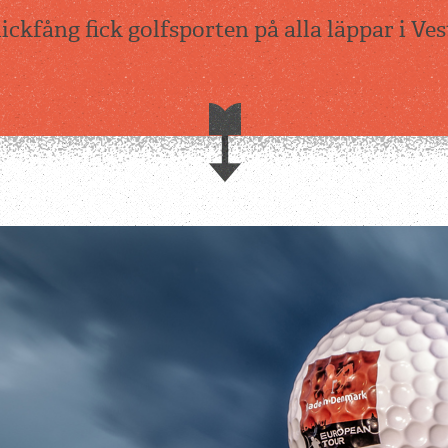
lickfång fick golfsporten på alla läppar i V