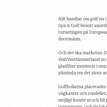
Allt handlar om golf nu 
Spa & Golf Resort anord
turneringen på European 
decennium.
Och det ska markeras. D
VisitVesthimmerland 20 s
glasfiber monterat i områ
påminda om det stora a
Golfbollarna placerades 
vägkanter och rondeller,
möjligt kunde se och bl
turneringen. Och de lok