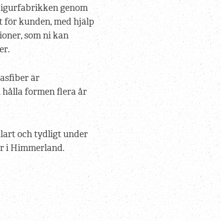
 Figurfabrikken genom
kt för kunden, med hjälp
tioner, som ni kan
er.
lasfiber är
 hålla formen flera år
art och tydligt under
år i Himmerland.