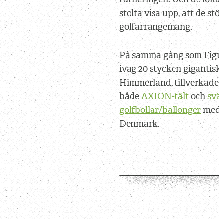
stolta visa upp, att de s
golfarrangemang.
På samma gång som Figu
iväg 20 stycken gigantis
Himmerland, tillverkade
både
AXION-tält
och
sv
golfbollar/ballonger
med 
Denmark.