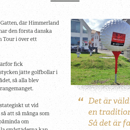
i Gatten, där Himmerland
nar den första danska
Tour i över ett
ärför fick
tycken jätte golfbollar i
det, så alla blev
rrangemanget.
Det är väldi
stategiskt ut vid
en traditio
 så att så många som
Så det är f
i påminda om
ala småstäderna kan