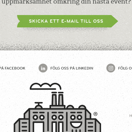
uppmärksamhet omkring din nästa event?
SKICKA ETT E-MAIL TILL OSS
PÅ
FACEBOOK
FÖLG OSS PÅ
LINKEDIN
FÖLG O
H