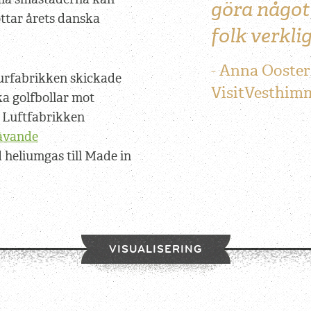
göra något 
töttar årets danska
folk verkli
Anna Oosterh
rfabrikken skickade
VisitVesthim
ka golfbollar mot
 Luftfabrikken
ävande
heliumgas till Made in
VISUALISERING