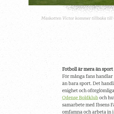
Maskotten Victor kommer tillbaka till 
Fotboll är mera än sport
För många fans handlar
än bara sport. Det handla
enighet och oförglömliga
Odense Boldklub
och hu
samarbete med Ibsens Fab
omfamna och arbeta in i 