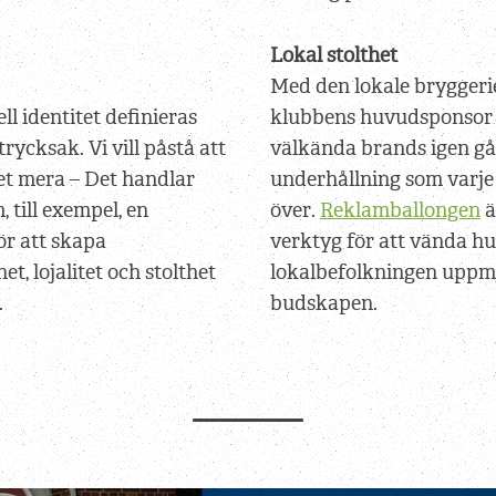
Lokal stolthet
Med den lokale bryggerie
ll identitet definieras
klubbens huvudsponsor 
rycksak. Vi vill påstå att
välkända brands igen gåt
ket mera – Det handlar
underhållning som varje
 till exempel, en
över.
Reklamballongen
ä
ör att skapa
verktyg för att vända h
et, lojalitet och stolthet
lokalbefolkningen upp
.
budskapen.