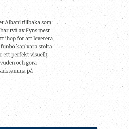
t Albani tillbaka som
har två av Fyns mest
t ihop för att leverera
 funbo kan vara stolta
r ett perfekt visuellt
uvuden och göra
märksamma på