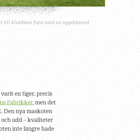
nd till klubbens fans med en uppdaterad
varit en tiger, precis
ns Fabrikker
, men det
mt. Den nya maskoten
och udd – kvaliteter
ten inte längre hade