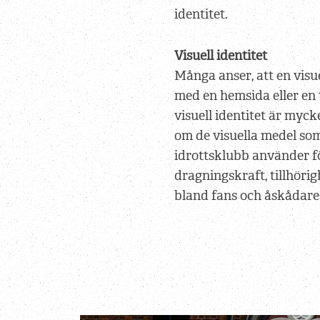
identitet.
Visuell identitet
Många anser, att en visue
med en hemsida eller en t
visuell identitet är myc
om de visuella medel som,
idrottsklubb använder f
dragningskraft, tillhörigh
bland fans och åskådare