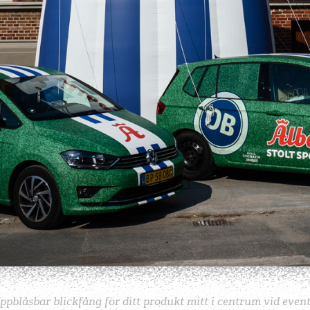
ppblåsbar blickfång för ditt produkt mitt i centrum vid event