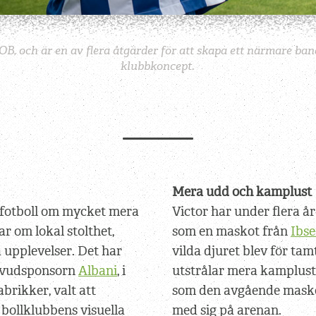
OB, och är en av flera åtgärder för att skapa ett närmare ba
klubbkoncept.
Mera udd och kamplust
 fotboll om mycket mera
Victor har under flera år 
r om lokal stolthet,
som en maskot från
Ibse
 upplevelser. Det har
vilda djuret blev för ta
vudsponsorn
Albani
,
i
utstrålar mera kamplust 
rikker, valt att
som den avgående masko
bollklubbens visuella
med sig på arenan.