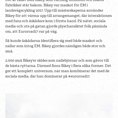
Fabrikker står bakom. Bikey var maskot för EM i
landsvägscykling 2017. Upp till mästerskaperna användes
Bikey för att värma upp till arrangemanget, där interaktionen
med fans och åskådare kom i första hand. På nätet, sociala
media och ute på gatan gjorde plyschansiktet folk påminda
om, att Euroroad17 var på väg.
Så kunde åskådarna identifiera sig med både maskot och
nallar som intog EM. Bikey gjordes nämligen både stor och
små.
2.000 små Bikey’er såldes som nallebjörnar och som gåvor till
de bästa ryttarna. Därmed finns Bikey i flera olika former. Det
ger ett komplett universum, när man kombinerar det med de
sociala media, där han dominerar på #euroroad17.