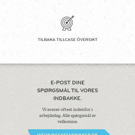
TILBAKA TILL
CASE ÖVERSIKT
E-POST DINE
SPØRGSMÅL
TIL VORES
INDBAKKE.
Vi svarer oftest indenfor 1
arbejdsdag.
Alle spørgsmål er
velkomne.
INFO@IBSENSFABRIKKER.DK