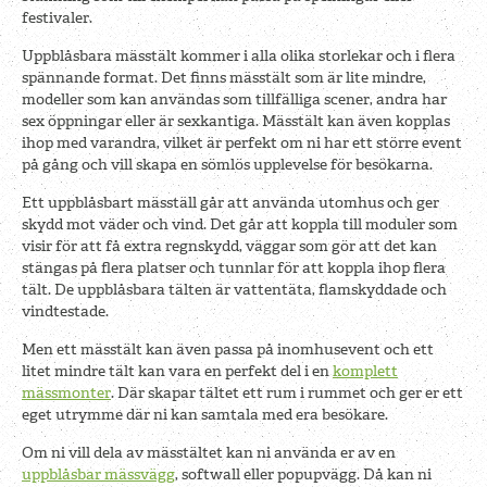
festivaler.
Uppblåsbara mässtält kommer i alla olika storlekar och i flera
spännande format. Det finns mässtält som är lite mindre,
modeller som kan användas som tillfälliga scener, andra har
sex öppningar eller är sexkantiga. Mässtält kan även kopplas
ihop med varandra, vilket är perfekt om ni har ett större event
på gång och vill skapa en sömlös upplevelse för besökarna.
Ett uppblåsbart mäsställ går att använda utomhus och ger
skydd mot väder och vind. Det går att koppla till moduler som
visir för att få extra regnskydd, väggar som gör att det kan
stängas på flera platser och tunnlar för att koppla ihop flera
tält. De uppblåsbara tälten är vattentäta, flamskyddade och
vindtestade.
Men ett mässtält kan även passa på inomhusevent och ett
litet mindre tält kan vara en perfekt del i en
komplett
mässmonter
. Där skapar tältet ett rum i rummet och ger er ett
eget utrymme där ni kan samtala med era besökare.
Om ni vill dela av mässtältet kan ni använda er av en
uppblåsbar mässvägg
, softwall eller popupvägg. Då kan ni