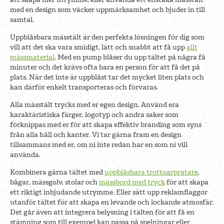
med en design som väcker uppmärksamhet och bjuder in till
samtal.
Uppblåsbara mässtält är den perfekta lösningen för dig som
vill att det ska vara smidigt, lätt och snabbt att få upp
allt
mässmaterial
. Med en pump blåser du upp tältet på några få
minuter och det krävs ofta bara en person för att få det på
plats. När det inte är uppblåst tar det mycket liten plats och
kan därför enkelt transporteras och förvaras.
Alla mässtält trycks med er egen design. Använd era
karaktäristiska färger, logotyp och andra saker som
förknippas med er för att skapa effektiv branding som syns
från alla håll och kanter. Vi tar gärna fram en design
tillsammans med er, om ni inte redan har en som ni vill
använda.
Kombinera gärna tältet med
uppblåsbara trottoarpratare
,
bågar, mässgolv, stolar och
mässbord med tryck
för att skapa
ett riktigt inbjudande utrymme. Eller sätt upp reklamflaggor
utanför tältet för att skapa en levande och lockande atmosfär.
Det går även att integrera belysning i tälten för att få en
stämning som till exempel kan passa på spelningar eller