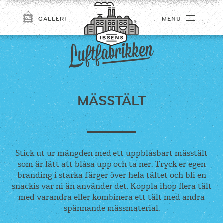
GALLERI
MENU
MÄSSTÄLT
TILMELD
Stick ut ur mängden med ett uppblåsbart mässtält
som är lätt att blåsa upp och ta ner. Tryck er egen
branding i starka färger över hela tältet och bli en
snackis var ni än använder det. Koppla ihop flera tält
med varandra eller kombinera ett tält med andra
spännande mässmaterial.