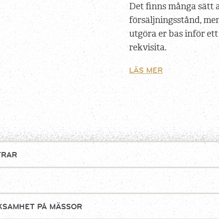
Det finns många sätt 
försäljningsstånd, me
utgöra er bas inför e
rekvisita.
LÄS MER
TRAR
R
RKSAMHET PÅ MÄSSOR