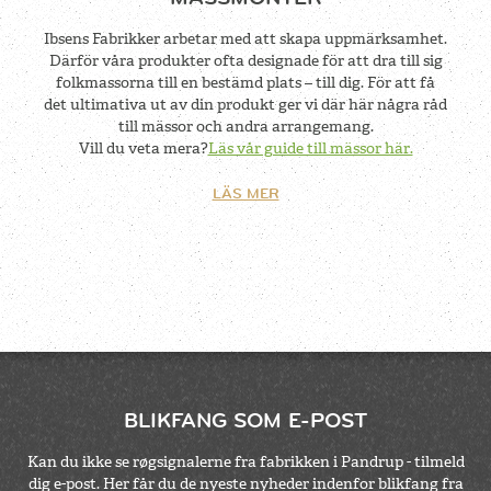
Ibsens Fabrikker arbetar med att skapa uppmärksamhet.
Därför våra produkter ofta designade för att dra till sig
folkmassorna till en bestämd plats – till dig. För att få
det ultimativa ut av din produkt ger vi där här några råd
till mässor och andra arrangemang.
Vill du veta mera?
Läs vår guide till mässor här.
LÄS MER
BLIKFANG SOM E-POST
Kan du ikke se røgsignalerne fra fabrikken i Pandrup - tilmeld
dig e-post. Her får du de nyeste nyheder indenfor blikfang fra