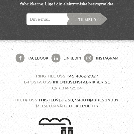
fabrikkerne. Lige i din elektroniske brevsprække.
TILMELD
FACEBOOK
LINKEDIN
INSTAGRAM
RING TILL OSS
+45.4062.2927
E-POSTA OSS
INFO@IBSENSFABRIKKER.SE
CVR
31472504
HITTA OSS
THISTEDVEJ 25B, 9400 NØRRESUNDBY
MERA OM VÅR
COOKIEPOLITIK