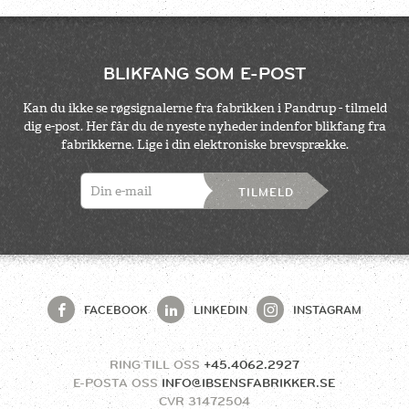
BLIKFANG SOM E-POST
Kan du ikke se røgsignalerne fra fabrikken i Pandrup - tilmeld
dig e-post. Her får du de nyeste nyheder indenfor blikfang fra
fabrikkerne. Lige i din elektroniske brevsprække.
TILMELD
FACEBOOK
LINKEDIN
INSTAGRAM
RING TILL OSS
+45.4062.2927
E-POSTA OSS
INFO@IBSENSFABRIKKER.SE
CVR
31472504