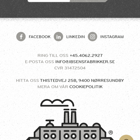
FACEBOOK
LINKEDIN
INSTAGRAM
RING TILL OSS
+45.4062.2927
E-POSTA OSS
INFO@IBSENSFABRIKKER.SE
CVR
31472504
HITTA OSS
THISTEDVEJ 25B, 9400 NØRRESUNDBY
MERA OM VÅR
COOKIEPOLITIK